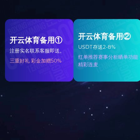
焦
武
梅
张