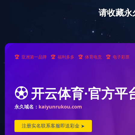
米兰官网入口_
学院概况
机构设置
党
米兰（中国）