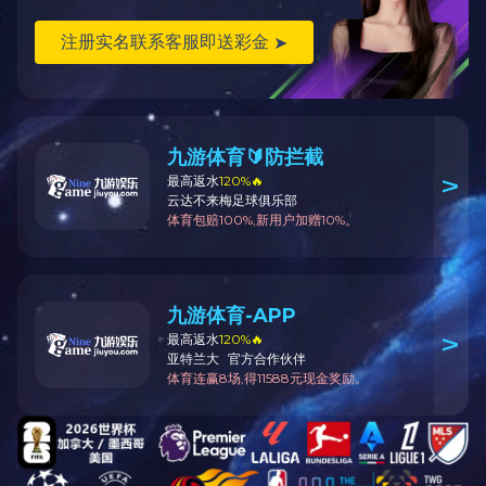
快速通道
本科生院
研究生院
科学技术发展院
实验室与设备管理处
校友与社会合作处
地球深部能源实验室
地球深部钻探与深地资源开发国家
建筑工程教学实习
官方微信
版权信息:©中国地质大学(武汉)米兰官网入口_米兰（中国）ALL Rights
Reserved 地址:湖北省武汉市洪山区鲁磨路388号中国地质大学(武汉)