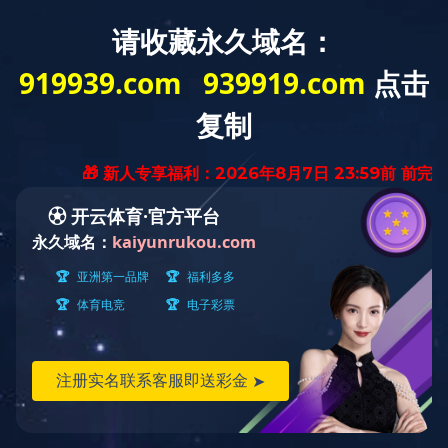
口_米兰（中国）
>>
人才培养
>>
研究生教育
>>
学科介绍
上页
1
下页