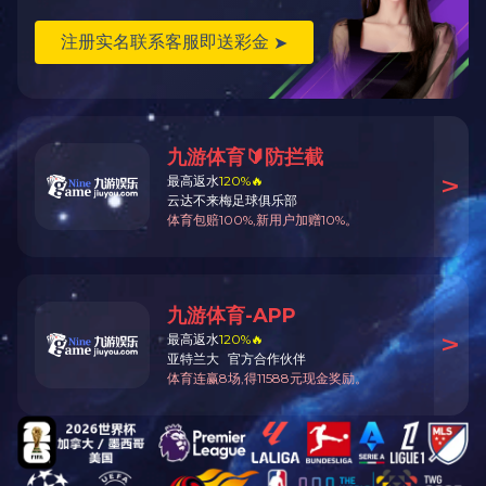
快速通道
本科生院
研究生院
科学技术发展院
实验室与设备管理处
校友与社会合作处
地球深部能源实验室
地球深部钻探与深地资源开发国家
建筑工程教学实习
官方微信
版权信息:©中国地质大学(武汉)米兰官网入口_米兰（中国）ALL Rights
Reserved 地址:湖北省武汉市洪山区鲁磨路388号中国地质大学(武汉)