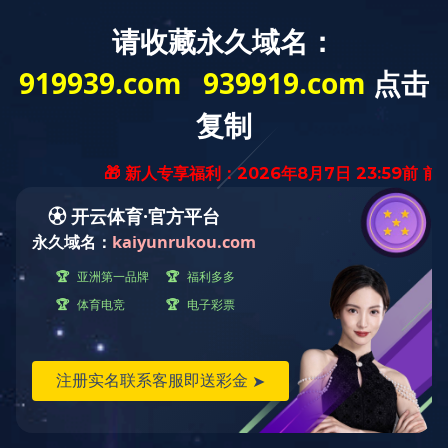
研究生教育
米兰官网入口_米兰（中国）
>>
研究生教育
>>
正文
中国地质大学(武汉)米兰官网入口
_米兰（中国）2026年接收推免生