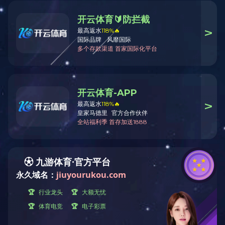
复试录取工作方案
发布时间:Sep 17, 2025
点击量:
附件【
米兰官网入口_米兰（中国）接收推免复试安
排.pdf
】已下载
次