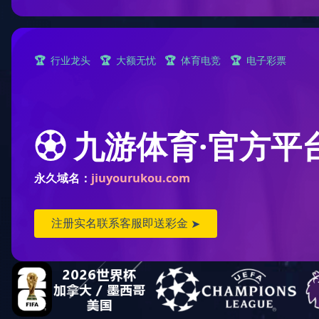
米兰官网入口_米兰（中
国）
学院新闻
通知公告
党建新闻
本科生培养