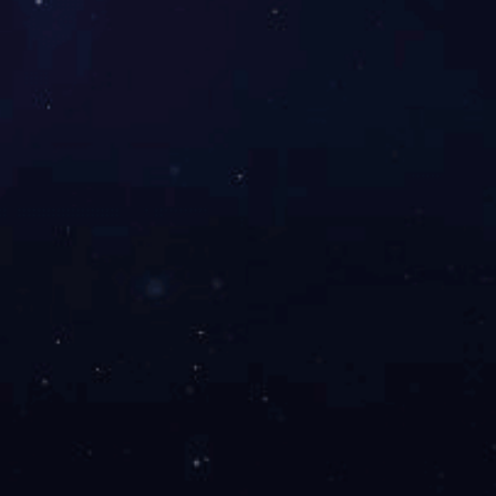
图
2
集成物理驱动与边界约束的
P
设备管理处
校友与社会合作处
地球深部能源实验室
地球深
中国）ALL Rights Reserved 地址:湖北省武汉市洪山区鲁磨路