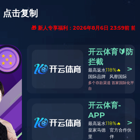
学校主页
English
院长信箱
信息门户
工作
实验室建设
校友之家
办事指南