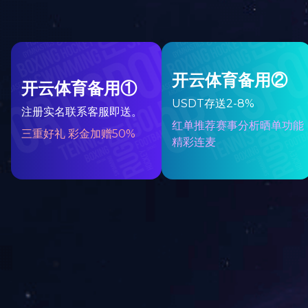
研究生教育
致敬大师
杰出人才
优秀校友
学生风采